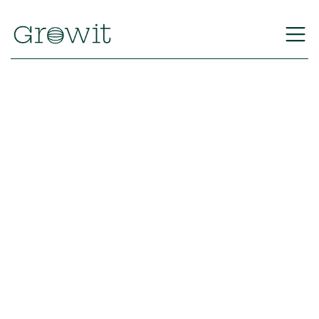
Volver
Descubre el secreto 
para transformar tu 
empresa con un 
Programa de 
Mentoring de alto 
impacto
Descubre cómo transformar tu cultura 
organizacional desde dentro