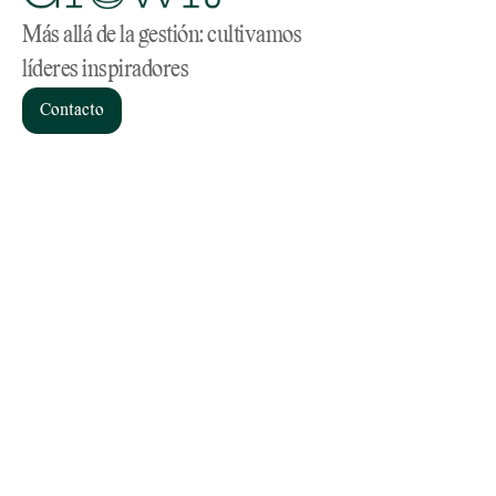
Más allá de la gestión: cultivamos 
líderes inspiradores
Contacto
Servicios
Home
Consultoría de RR.HH
Sobre nosotros
Coaching
Materiales
Headhunting
Blog
Linkedin
Instagram