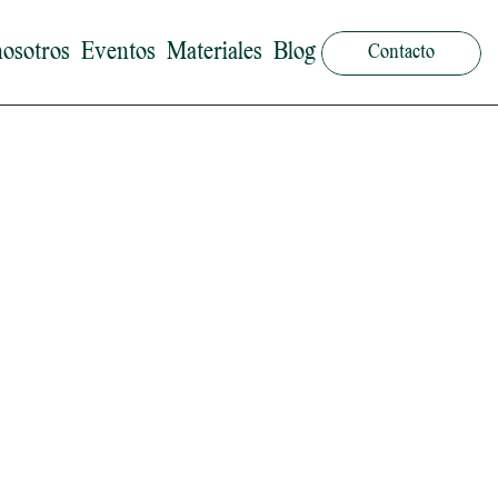
nosotros
Eventos
Materiales
Blog
Contacto
 search y orientación profesional, Almudena es 
 de carrera y outplacement.

na visión clara: acompañar a las personas en los 