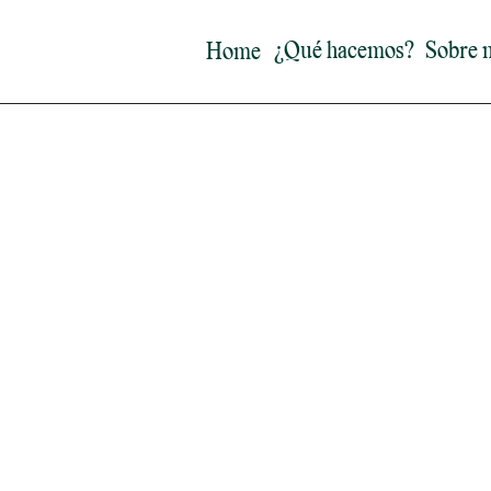
¿Qué hacemos?
Sobre 
Home
Equipo Growit
Introducción:
Con más de 10 años de experiencia en executive
una coach certificada especializada en transición
Su enfoque combina estrategia y cercanía, con u