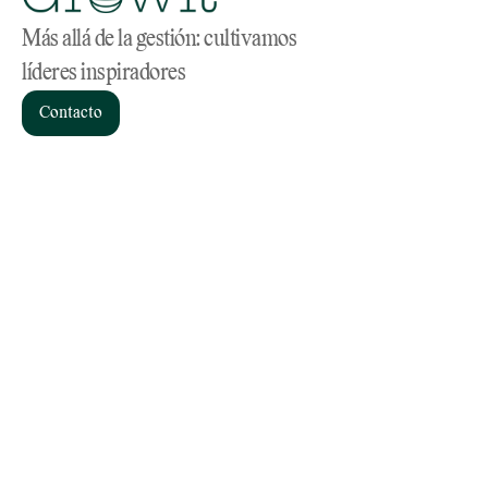
Más allá de la gestión: cultivamos 
líderes inspiradores
Contacto
Servicios
Home
Consultoría de RR.HH
Sobre nosotros
Coaching
Materiales
Headhunting
Blog
Linkedin
Instagram