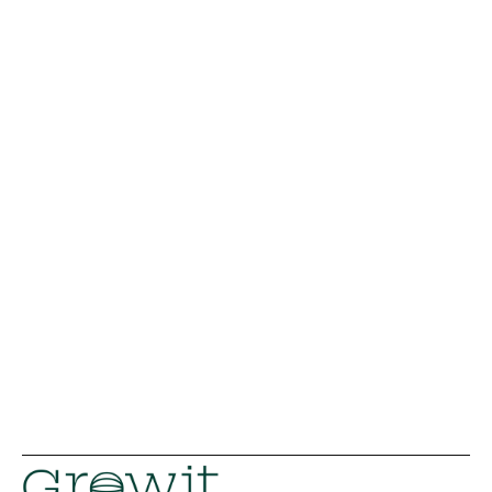
Llevemos a tu 
equipo al siguiente 
nivel.
No necesitas más procesos. Necesitas más 
impacto.
Contáctanos