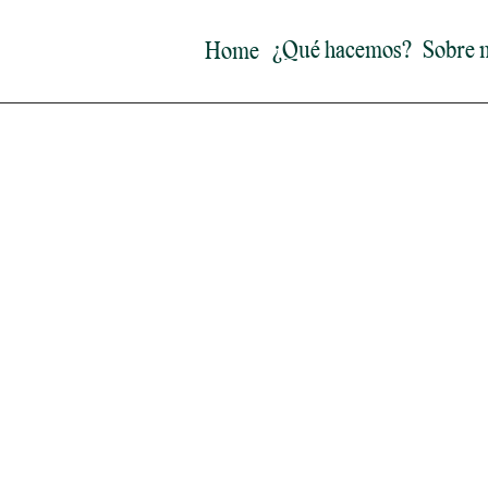
¿Qué hacemos?
Sobre 
Home
Equipo Growit
Introducción:
Sara es una profesional curiosa y creativa apasio